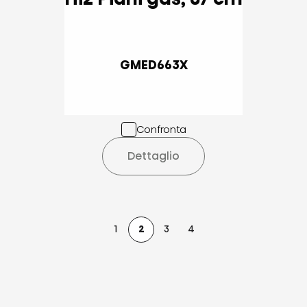
GMED663X
Confronta
Dettaglio
1
2
3
4