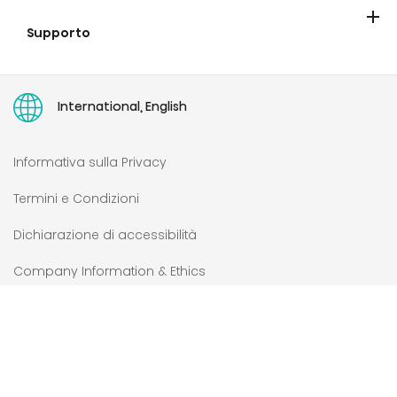
Blog
Supporto
Contatta Hisense
Garanzie
Portale riparazione e ricambi
Portale documenti tecnici
Registrazione prodotto
Faq
Right to repair
Manuali d'uso
International, English
Informativa sulla Privacy
Termini e Condizioni
Dichiarazione di accessibilità
Company Information & Ethics
Avviso di Conformità – EU Data Act
Annulla iscrizione newsletter