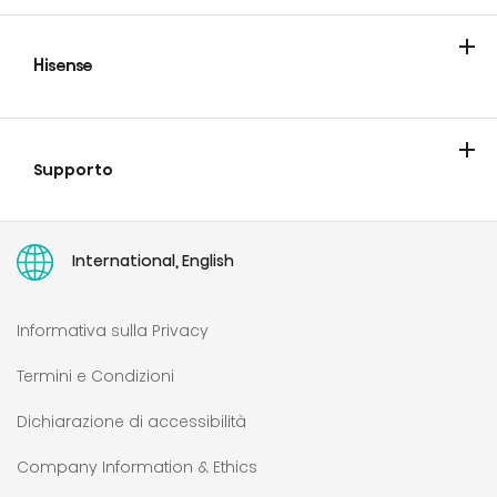
Hisense
Blog
Supporto
Contatta Hisense
Garanzie
Portale riparazione e ricambi
Portale documenti tecnici
Registrazione prodotto
Faq
Right to repair
Manuali d'uso
International, English
Informativa sulla Privacy
Termini e Condizioni
Dichiarazione di accessibilità
Company Information & Ethics