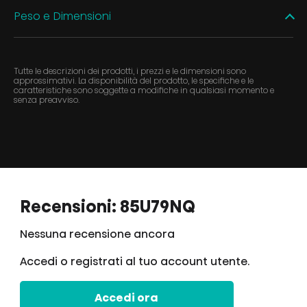
Peso e Dimensioni
Tutte le descrizioni dei prodotti, i prezzi e le dimensioni sono
approssimativi. La disponibilità del prodotto, le specifiche e le
caratteristiche sono soggette a modifiche in qualsiasi momento e
senza preavviso.
Recensioni: 85U79NQ
Nessuna recensione ancora
Accedi o registrati al tuo account utente.
Accedi ora