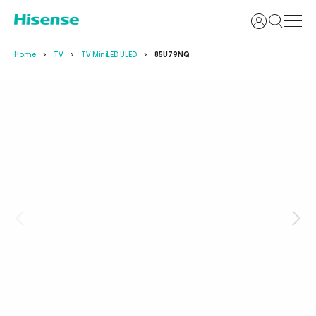
Accedi
Home
TV
TV MiniLED ULED
85U79NQ