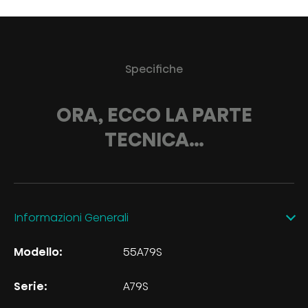
Specifiche
ORA, ECCO LA PARTE
TECNICA…
Informazioni Generali
Modello:
55A79S
Serie:
A79S