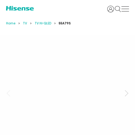
Accedi
Home
TV
TV Hi-QLED
55A79S