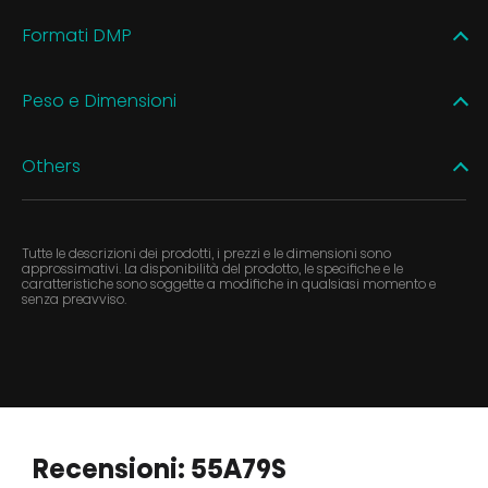
Formati DMP
Peso e Dimensioni
Others
Tutte le descrizioni dei prodotti, i prezzi e le dimensioni sono
approssimativi. La disponibilità del prodotto, le specifiche e le
caratteristiche sono soggette a modifiche in qualsiasi momento e
senza preavviso.
Recensioni: 55A79S