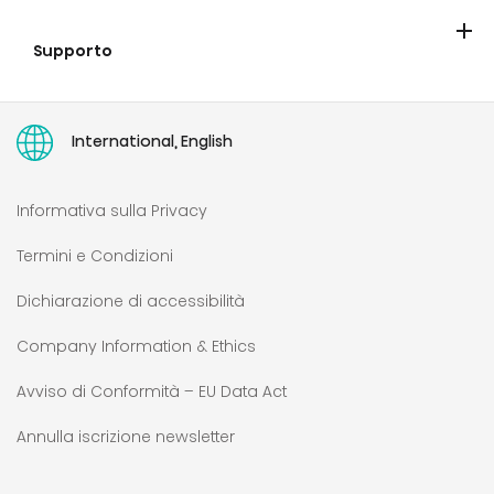
Blog
Supporto
Contatta Hisense
Garanzie
Portale riparazione e ricambi
Portale documenti tecnici
Registrazione prodotto
Faq
Right to repair
Manuali d'uso
International, English
Informativa sulla Privacy
Termini e Condizioni
Dichiarazione di accessibilità
Company Information & Ethics
Avviso di Conformità – EU Data Act
Annulla iscrizione newsletter