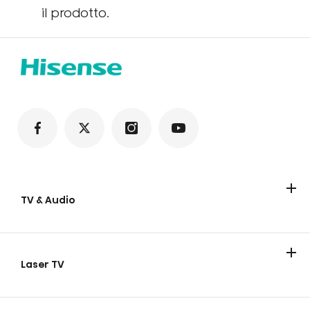
il prodotto.
TV & Audio
TV
Soundbar
Party Speakers
Laser TV
Laser TV
Proiettore Laser
Laser Cinema