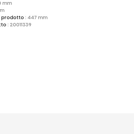
10 mm
mm
l prodotto
: 447 mm
tto
: 20011339