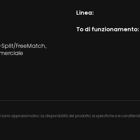
Linea:
To di funzionamento:
i-Split/FreeMatch
merciale
oni sono approssimativi. La disponibilità del prodotto, le specifiche e le caratte