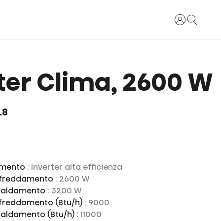
Accedi
ter Clima, 2600 W
L8
namento
: Inverter alta efficienza
affreddamento
: 2600 W
scaldamento
: 3200 W
ffreddamento (Btu/h)
: 9000
scaldamento (Btu/h)
: 11000