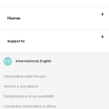
Hisense
Blog
Supporto
Contatta Hisense
Garanzie
Portale riparazione e ricambi
Portale documenti tecnici
Registrazione prodotto
Faq
Right to repair
Manuali d'uso
International, English
Informativa sulla Privacy
Termini e Condizioni
Dichiarazione di accessibilità
Company Information & Ethics