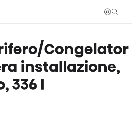
Accedi
rifero/Congelator
era installazione,
, 336 l