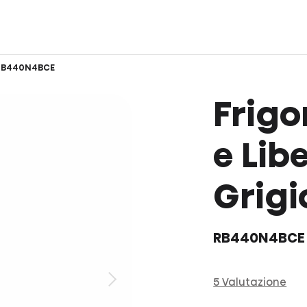
RB440N4BCE
Frigo
e Lib
Grigio
RB440N4BCE
5 Valutazione