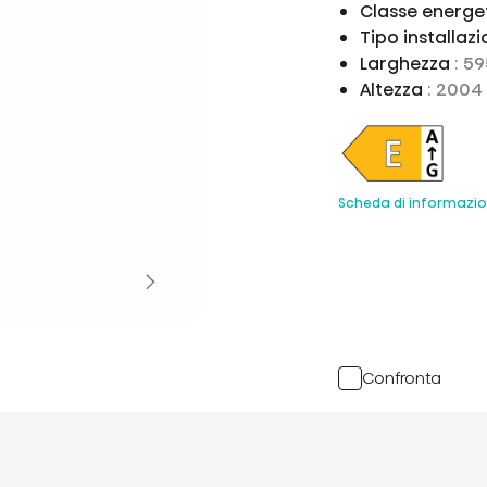
Classe energe
Tipo installaz
Larghezza
: 5
Altezza
: 200
Scheda di informazio
Confronta