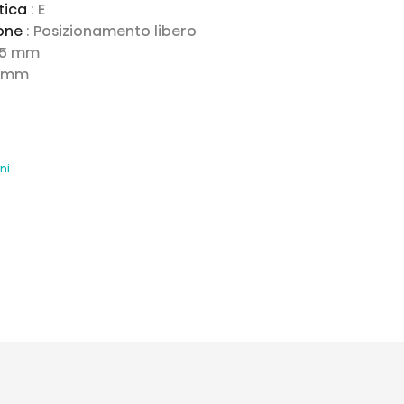
tica
: E
ione
: Posizionamento libero
95 mm
4 mm
ni