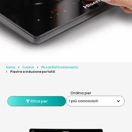
Home
Cucina
Piccoli Elettrodomestici
Piastre a induzione portatili
Ordina per
I più conosciuti
Filtra per