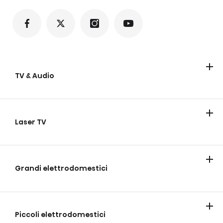
TV & Audio
TV
Soundbar
Party Speakers
Laser TV
Laser TV
Proiettore Laser
Laser Cinema
Grandi elettrodomestici
Frigoriferi
Lavaggio
Cucina
Lavastoviglie
Cantine vini
Congelatori
Piccoli elettrodomestici