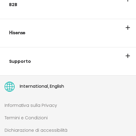
B2B
Hisense
Blog
Supporto
Contatta Hisense
Garanzie
Portale riparazione e ricambi
Portale documenti tecnici
Registrazione prodotto
Faq
Right to repair
Manuali d'uso
International, English
Informativa sulla Privacy
Termini e Condizioni
Dichiarazione di accessibilità